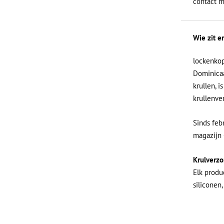
contact m
Wie zit e
lockenkop
Dominicaa
krullen, 
krullenve
Sinds feb
magazijn 
Krulverzo
Elk produ
siliconen