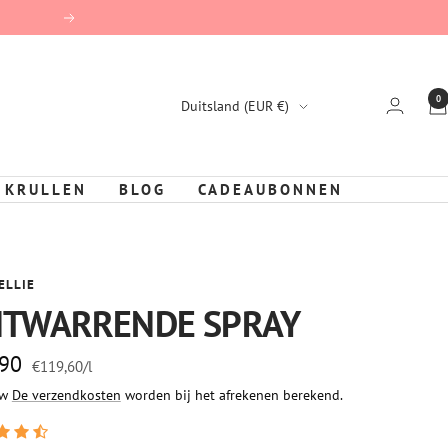
Vervolg
0
Land/Region
Duitsland (EUR €)
 KRULLEN
BLOG
CADEAUBONNEN
ELLIE
TWARRENDE SPRAY
gprijs
,90
€119,60
/
l
tw
De verzendkosten
worden bij het afrekenen berekend.