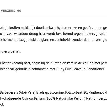
VERZENDING
kt je krullen makkelijk doorkambaar, hydrateert ze en geeft ze een g
ocht vast, waardoor droog haar wordt beschermd tegen breken, gesplet
schermende laag je lokken glans en zachtheid - zonder dat het vettig of 
 dierproefvrij.
 nat of vochtig haar, begin bij de punten en kam in de krullen met je v
ikker haar, gebruik in combinatie met Curly Ellie Leave-in Conditioner.
Barbadensis (Aloë Vera) Bladsap, Glycerine, Polysorbaat 20, Panthenol P
hydroliseerde Quinoa, Parfum (100% Natuurlijke Parfum) Natriumbenzo
ol
.