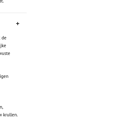
dt.
t de
ijke
wuste
eigen
n,
w krullen.