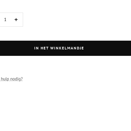
eveelheid
Hoeveelheid
rminderen
verhogen
IN HET WINKELMANDJE
 hulp nodig?