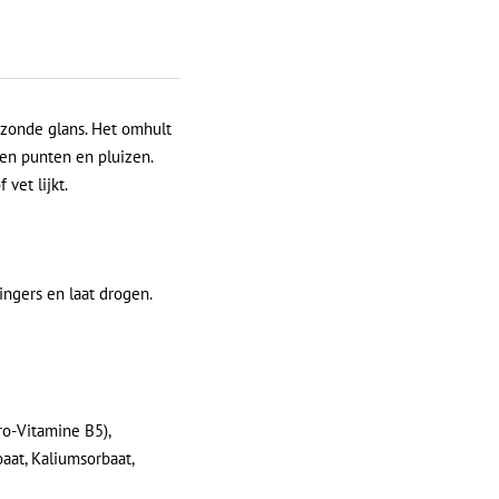
ezonde glans. Het omhult
en punten en pluizen.
vet lijkt.
ingers en laat drogen.
ro-Vitamine B5),
aat, Kaliumsorbaat,