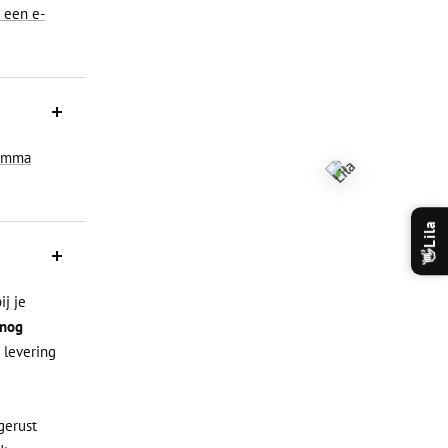
r een e-
ramma
Lila
👋
ij je
 nog
 levering
gerust