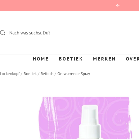
Direct
Terug
naar
de
inhoud
HOME
BOETIEK
MERKEN
OVE
Lockenkopf
Boetiek
Refresh
Ontwarrende Spray