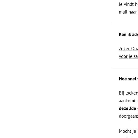
Je vindt h
mail naar
Kan ik adv
Zeker. On
voor je s
Hoe snel 
Bij locke
aankomt.
dezelfde 
doorgaans
Mocht je 