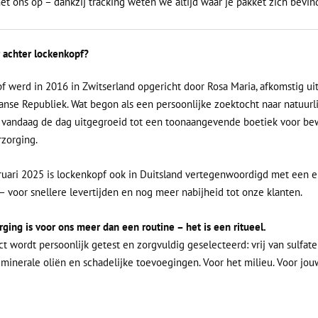
et ons op – dankzij tracking weten we altijd waar je pakket zich bevin
r achter lockenkopf?
f werd in 2016 in Zwitserland opgericht door Rosa Maria, afkomstig ui
nse Republiek. Wat begon als een persoonlijke zoektocht naar natuurl
is vandaag de dag uitgegroeid tot een toonaangevende boetiek voor be
rzorging.
ruari 2025 is lockenkopf ook in Duitsland vertegenwoordigd met een 
– voor snellere levertijden en nog meer nabijheid tot onze klanten.
rging is voor ons meer dan een routine – het is een ritueel.
ct wordt persoonlijk getest en zorgvuldig geselecteerd: vrij van sulfate
, minerale oliën en schadelijke toevoegingen. Voor het milieu. Voor jou