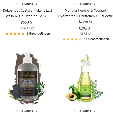
SHEA MOISTURE
SHEA MOISTURE
Kokosnoot Custard Make it Last
Manuka Honing & Yoghurt
Wash N` Go Defining Gel-Oil
Hydrateren + Herstellen Multi-Actie
Leave in
Vraagprijs
€22,50
Vraagprijs
€66,18
/
kg
€20,70
6 Beoordelingen
€87,34
/
l
11 Beoordelingen
SHEA MOISTURE
SHEA MOISTURE