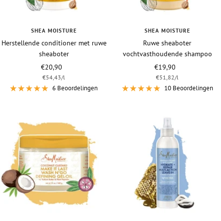
SHEA MOISTURE
SHEA MOISTURE
Herstellende conditioner met ruwe
Ruwe sheaboter
sheaboter
vochtvasthoudende shampoo
Vraagprijs
Vraagprijs
€20,90
€19,90
€54,43
/
l
€51,82
/
l
6 Beoordelingen
10 Beoordelingen