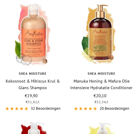
SHEA MOISTURE
SHEA MOISTURE
Kokosnoot & Hibiscus Krul &
Manuka Honing & Mafura Olie
Glans Shampoo
Intensieve Hydratatie Conditioner
Vraagprijs
Vraagprijs
€19,90
€20,10
€51,82
/
l
€52,34
/
l
32 Beoordelingen
20 Beoordelingen