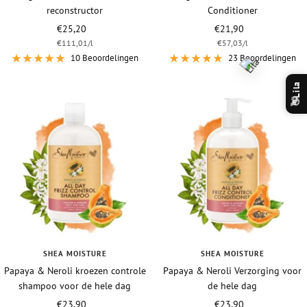
reconstructor
Conditioner
Vraagprijs
Vraagprijs
€25,20
€21,90
€111,01
/
l
€57,03
/
l
10 Beoordelingen
23 Beoordelingen
Lila
👋
SHEA MOISTURE
SHEA MOISTURE
Papaya & Neroli kroezen controle
Papaya & Neroli Verzorging voor
shampoo voor de hele dag
de hele dag
Vraagprijs
Vraagprijs
€23,90
€23,90