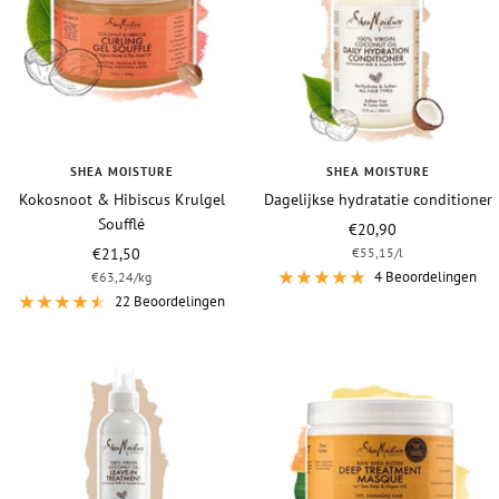
SHEA MOISTURE
SHEA MOISTURE
Kokosnoot & Hibiscus Krulgel
Dagelijkse hydratatie conditioner
Soufflé
Vraagprijs
€20,90
Vraagprijs
€21,50
€55,15
/
l
4 Beoordelingen
€63,24
/
kg
22 Beoordelingen