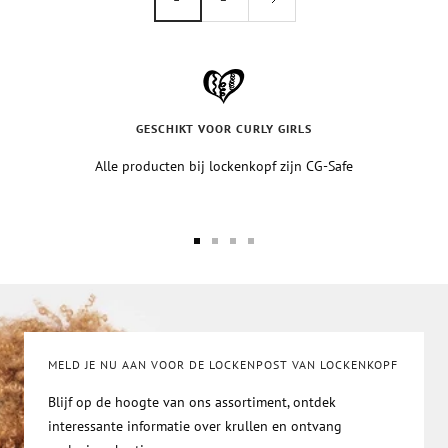
GESCHIKT VOOR CURLY GIRLS
Alle producten bij lockenkopf zijn CG-Safe
Ga
Ga
Ga
Ga
naar
naar
naar
naar
de
de
de
de
slide-
slide-
slide-
slide-
1
2
3
4
MELD JE NU AAN VOOR DE LOCKENPOST VAN LOCKENKOPF
Blijf op de hoogte van ons assortiment, ontdek
interessante informatie over krullen en ontvang