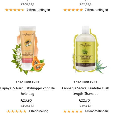
€100,84
/
l
€62,24
/
l
9 Beoordelingen
7 Beoordelingen
SHEA MOISTURE
SHEA MOISTURE
Papaya & Neroli stylinggel voor de
Cannabis Sativa Zaadolie Lush
hele dag
Length Shampoo
Vraagprijs
Vraagprijs
€23,90
€22,70
€100,84
/
l
€59,11
/
l
1 Beoordeling
4 Beoordelingen