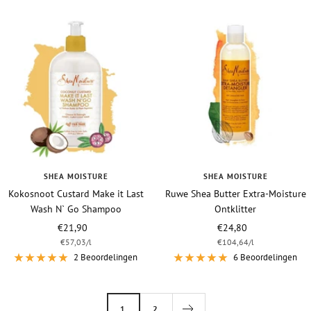
SHEA MOISTURE
SHEA MOISTURE
Kokosnoot Custard Make it Last
Ruwe Shea Butter Extra-Moisture
Wash N` Go Shampoo
Ontklitter
Vraagprijs
Vraagprijs
€21,90
€24,80
€57,03
/
l
€104,64
/
l
2 Beoordelingen
6 Beoordelingen
1
2