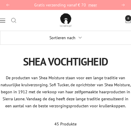
Direct
Gratis verzending vanaf € 70
meer
Terug
Vervo
naar
lockenkopf
de
0
Navigation
Deutschland
inhoud
Sortieren nach
SHEA VOCHTIGHEID
De producten van Shea Moisture staan voor een lange traditie van
natuurlijke krulverzorging. Sofi Tucker, de oprichtster van Shea Moisture,
begon in 1912 met de verkoop van haar zelfgemaakte haarproducten in
Sierra Leone. Vandaag de dag heeft deze lange traditie geresulteerd in
een aantal van de beste verzorgingsproducten voor krullenkoppen.
45 Produkte