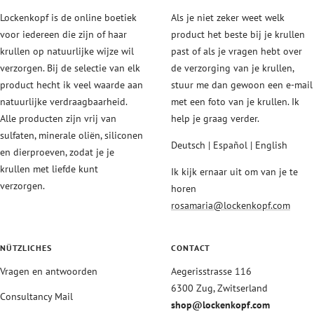
Lockenkopf is de online boetiek
Als je niet zeker weet welk
voor iedereen die zijn of haar
product het beste bij je krullen
krullen op natuurlijke wijze wil
past of als je vragen hebt over
verzorgen. Bij de selectie van elk
de verzorging van je krullen,
product hecht ik veel waarde aan
stuur me dan gewoon een e-mail
natuurlijke verdraagbaarheid.
met een foto van je krullen. Ik
Alle producten zijn vrij van
help je graag verder.
sulfaten, minerale oliën, siliconen
Deutsch | Español | English
en dierproeven, zodat je je
krullen met liefde kunt
Ik kijk ernaar uit om van je te
verzorgen.
horen
rosamaria@lockenkopf.com
NÜTZLICHES
CONTACT
Vragen en antwoorden
Aegerisstrasse 116
6300 Zug, Zwitserland
Consultancy Mail
shop@lockenkopf.com