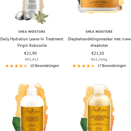
SHEA MOISTURE
SHEA MOISTURE
Daily Hydration Leave-in Treatment
Diepbehandelingsmasker met ruwe
Virgin Kokosolie
sheaboter
Vraagprijs
Vraagprijs
€21,90
€21,50
€92,41
/
l
€63,24
/
kg
10 Beoordelingen
17 Beoordelingen