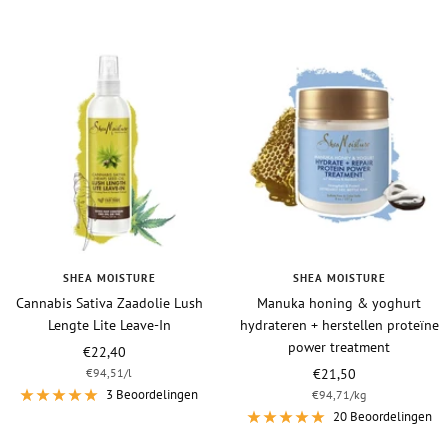
SHEA MOISTURE
SHEA MOISTURE
Cannabis Sativa Zaadolie Lush
Manuka honing & yoghurt
Lengte Lite Leave-In
hydrateren + herstellen proteïne
power treatment
Vraagprijs
€22,40
Vraagprijs
€94,51
/
l
€21,50
3 Beoordelingen
€94,71
/
kg
20 Beoordelingen