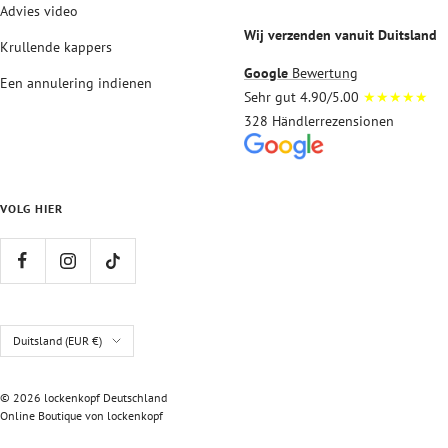
Advies video
Wij verzenden vanuit Duitsland
Krullende kappers
Google
Bewertung
Een annulering indienen
Sehr gut 4.90/5.00
★★★★★
328 Händlerrezensionen
VOLG HIER
Land/regio
Duitsland (EUR €)
© 2026 lockenkopf Deutschland
Online Boutique von lockenkopf