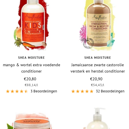
SHEA MOISTURE
SHEA MOISTURE
mango & wortel extra voedende
Jamaicaanse zwarte castorolie
conditioner
versterk en herstel conditioner
Vraagprijs
Vraagprijs
€20,80
€20,90
€88,14
/
l
€54,43
/
l
3 Beoordelingen
32 Beoordelingen