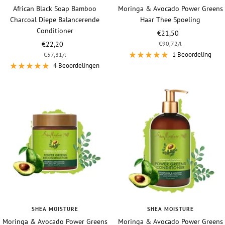
African Black Soap Bamboo
Moringa & Avocado Power Greens
Charcoal Diepe Balancerende
Haar Thee Spoeling
Conditioner
Vraagprijs
€21,50
Vraagprijs
€22,20
€90,72
/
l
1 Beoordeling
€57,81
/
l
4 Beoordelingen
SHEA MOISTURE
SHEA MOISTURE
Moringa & Avocado Power Greens
Moringa & Avocado Power Greens