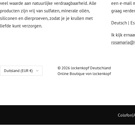
veel waarde aan natuurlijke verdraagbaarheid. Alle
een e-mail m
producten zijn vrij van sulfaten, minerale oliën,
graag verder
siliconen en dierproeven, zodat je je krullen met
Deutsch | Es
liefde kunt verzorgen.
Ik kijk ernaa
rosamaria@
© 2026 lockenkopf Deutschland
Land/regio
Duitsland (EUR €)
Online Boutique von lockenkopf
|
Colofon