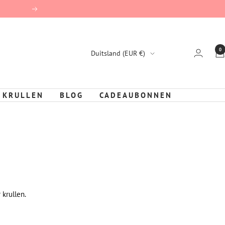
Vervolg
0
Land/Region
Duitsland (EUR €)
 KRULLEN
BLOG
CADEAUBONNEN
 krullen.