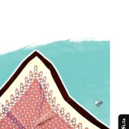
Lila
👋