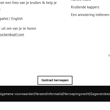
et een foto van je krullen. Ik help je
Krullende kappers
.
Een annulering indienen
pañol | English
r uit om van je te horen
lockenkopf.com
W
Contract herroepen
|
|
|
Algemene voorwaarden
Verzendinformatie
Herroepingsrecht
Gegevensbes