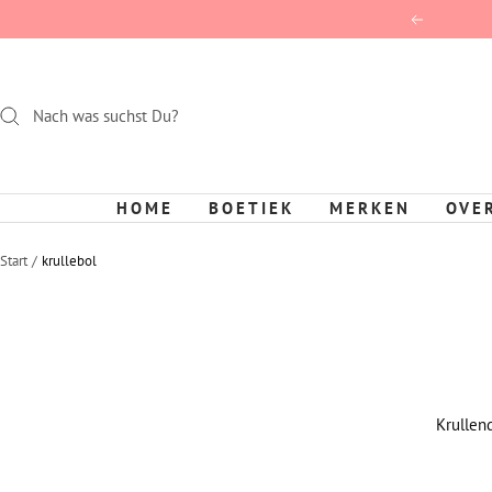
Direct
Terug
naar
de
inhoud
HOME
BOETIEK
MERKEN
OVE
Start
krullebol
Krullend