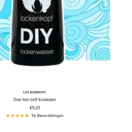
LOCKENKOPF
Doe-het-zelf krulwater
Vraagprijs
€9,20
36 Beoordelingen