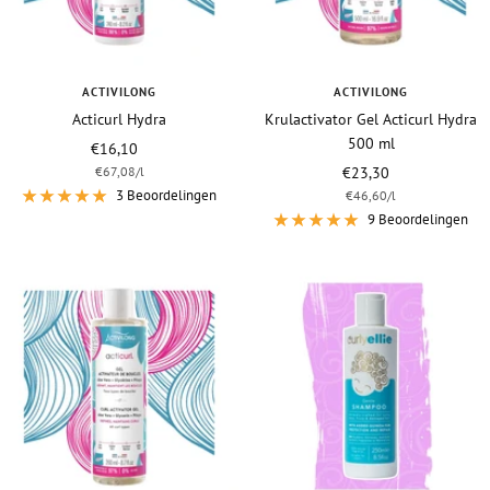
ACTIVILONG
ACTIVILONG
Acticurl Hydra
Krulactivator Gel Acticurl Hydra
500 ml
Vraagprijs
€16,10
Vraagprijs
€67,08
/
l
€23,30
3 Beoordelingen
€46,60
/
l
9 Beoordelingen