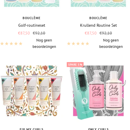
BOUCLÈME
BOUCLÈME
Golf-routineset
Krullend Routine Set
Vraagprijs
Normale
Vraagprijs
Normale
€87,50
€92,10
€87,50
€92,10
prijs
prijs
Nog geen
Nog geen
beoordelingen
beoordelingen
SPARE 5%
FIX MY CURLS
ONLY CURLS