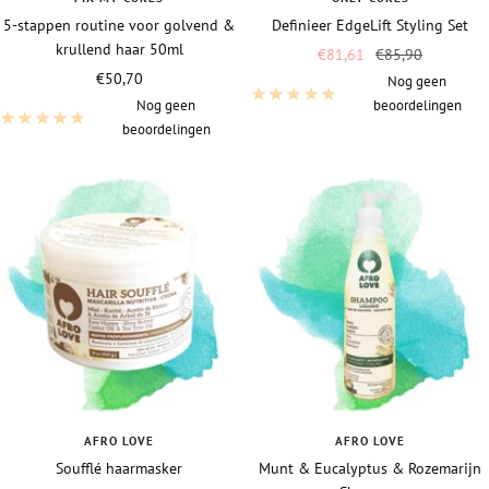
5-stappen routine voor golvend &
Definieer EdgeLift Styling Set
krullend haar 50ml
Vraagprijs
Normale
€81,61
€85,90
Vraagprijs
€50,70
prijs
Nog geen
Nog geen
beoordelingen
beoordelingen
AFRO LOVE
AFRO LOVE
Soufflé haarmasker
Munt & Eucalyptus & Rozemarijn