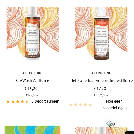
ACTIVILONG
ACTIVILONG
Co-Wash Actiforce
Hete olie haarverzorging Actiforce
Vraagprijs
Vraagprijs
€15,20
€17,90
€63,33
/
l
€119,33
/
l
3 Beoordelingen
Nog geen
beoordelingen