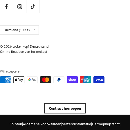
Land/regio
Duitsland (EUR €)
© 2026 lockenkopf Deutschland
Online Boutique von lockenkopf
Wij accepteren
Contract herroepen
|
|
|
|
Colofon
Algemene voorwaarden
Verzendinformatie
Herroepingsrecht