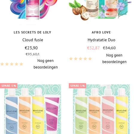
LES SECRETS DE LOLY
AFRO LOVE
Cloud fusie
Hydratatie Duo
Vraagprijs
Vraagprijs
Normale
€23,90
€32,87
€34,60
€95,60
/
l
prijs
Nog geen
Nog geen
beoordelingen
beoordelingen
SPARE 5%
SPARE 5%