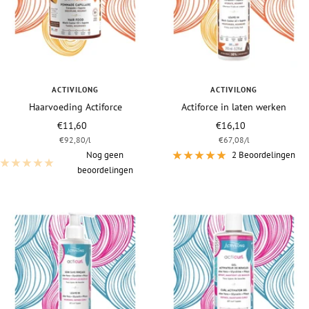
ACTIVILONG
ACTIVILONG
Haarvoeding Actiforce
Actiforce in laten werken
Vraagprijs
Vraagprijs
€11,60
€16,10
€92,80
/
l
€67,08
/
l
Nog geen
2 Beoordelingen
beoordelingen