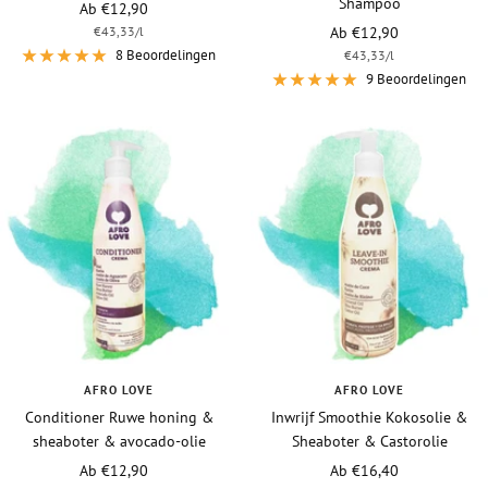
Shampoo
Vraagprijs
Ab €12,90
Vraagprijs
€43,33
/
l
Ab €12,90
8 Beoordelingen
€43,33
/
l
9 Beoordelingen
AFRO LOVE
AFRO LOVE
Conditioner Ruwe honing &
Inwrijf Smoothie Kokosolie &
sheaboter & avocado-olie
Sheaboter & Castorolie
Vraagprijs
Vraagprijs
Ab €12,90
Ab €16,40