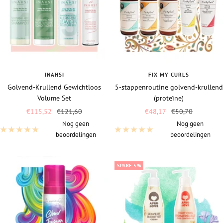
INAHSI
FIX MY CURLS
Golvend-Krullend Gewichtloos
5-stappenroutine golvend-krullend
Volume Set
(proteïne)
Vraagprijs
Normale
Vraagprijs
Normale
€115,52
€121,60
€48,17
€50,70
prijs
prijs
Nog geen
Nog geen
beoordelingen
beoordelingen
SPARE 5%