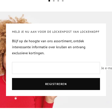
Ga
Ga
Ga
Ga
naar
naar
naar
naar
de
de
de
de
slide-
slide-
slide-
slide-
1
2
3
4
MELD JE NU AAN VOOR DE LOCKENPOST VAN LOCKENKOPF
Blijf op de hoogte van ons assortiment, ontdek
interessante informatie over krullen en ontvang
exclusieve kortingen.
Je e-ma
REGISTREREN