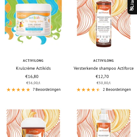
Lila
👋
ACTIVILONG
ACTIVILONG
Krulcrème Actikids
Versterkende shampoo Actiforce
Vraagprijs
Vraagprijs
€16,80
€12,70
€56,00
/
l
€50,80
/
l
7 Beoordelingen
2 Beoordelingen