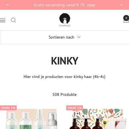
Direct
Gratis verzending vanaf € 70
meer
Terug
Vervo
naar
lockenkopf
de
0
Navigation
Deutschland
inhoud
Sortieren nach
KINKY
Hier vind je producten voor kinky haar (4b-4c)
508 Produkte
SPARE 5%
SPARE 5%