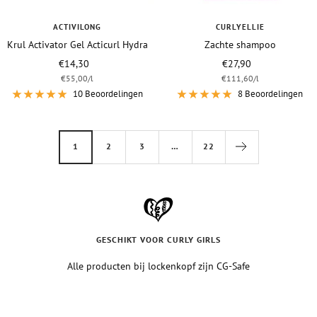
ACTIVILONG
CURLYELLIE
Krul Activator Gel Acticurl Hydra
Zachte shampoo
Vraagprijs
Vraagprijs
€14,30
€27,90
€55,00
/
l
€111,60
/
l
10 Beoordelingen
8 Beoordelingen
1
2
3
…
22
GESCHIKT VOOR CURLY GIRLS
Alle producten bij lockenkopf zijn CG-Safe