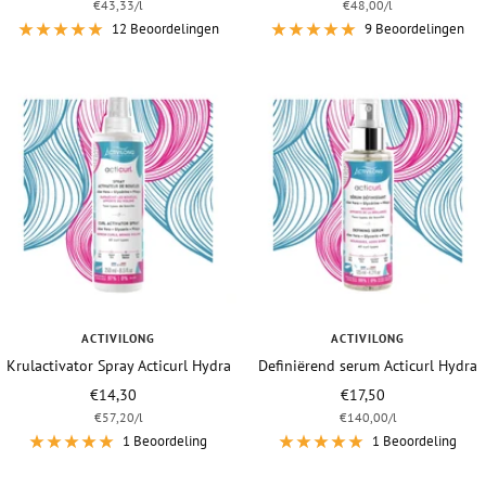
€43,33
/
l
€48,00
/
l
12 Beoordelingen
9 Beoordelingen
ACTIVILONG
ACTIVILONG
Krulactivator Spray Acticurl Hydra
Definiërend serum Acticurl Hydra
Vraagprijs
Vraagprijs
€14,30
€17,50
€57,20
/
l
€140,00
/
l
1 Beoordeling
1 Beoordeling