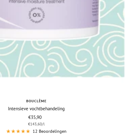
BOUCLÈME
Intensieve vochtbehandeling
Vraagprijs
€35,90
€143,60
/
l
12 Beoordelingen