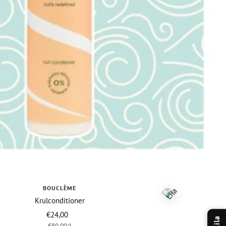
BOUCLÈME
Krulconditioner
Vraagprijs
€24,00
Lila
€80,00
/
l