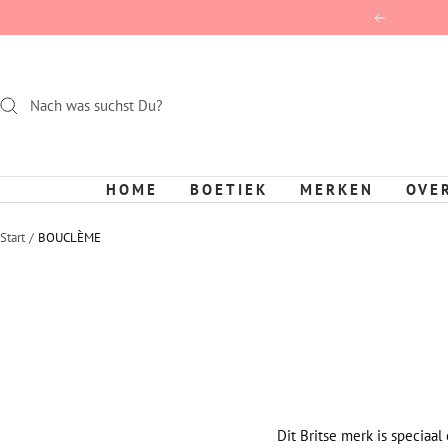
Direct
Terug
naar
de
inhoud
HOME
BOETIEK
MERKEN
OVE
Start
BOUCLÈME
Dit Britse merk is speciaal