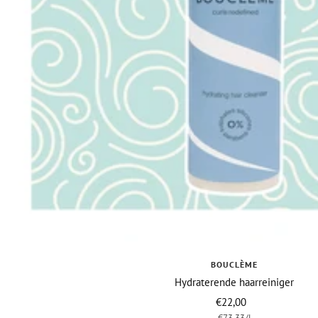
BOUCLÈME
Hydraterende haarreiniger
Vraagprijs
€22,00
€73,33
/
l