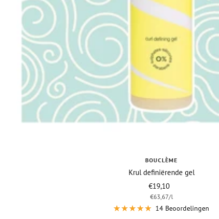
BOUCLÈME
Krul definiërende gel
Vraagprijs
€19,10
€63,67
/
l
14 Beoordelingen