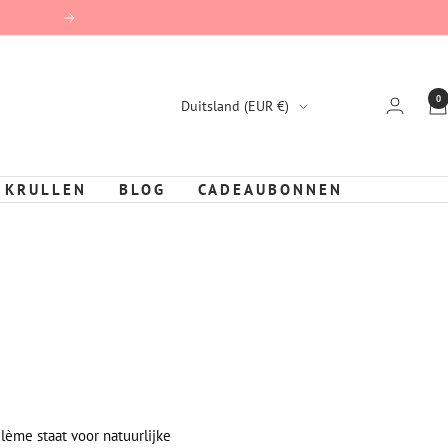
Vervolg
0
Land/Region
Duitsland (EUR €)
 KRULLEN
BLOG
CADEAUBONNEN
clème staat voor natuurlijke