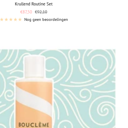
Krullend Routine Set
Vraagprijs
Normale
€87,50
€92,10
prijs
Nog geen beoordelingen