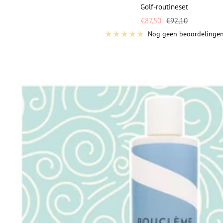
Golf-routineset
Vraagprijs
Normale
€87,50
€92,10
prijs
Nog geen beoordelinge