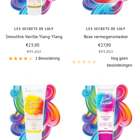
LES SECRETS DE LOLY
LES SECRETS DE LOLY
Smoothie Vanille Ylang-Ylang
Roze vermogensmasker
Vraagprijs
Vraagprijs
€23,90
€27,90
€95,60
/
l
€93,00
/
l
1 Beoordeling
Nog geen
beoordelingen