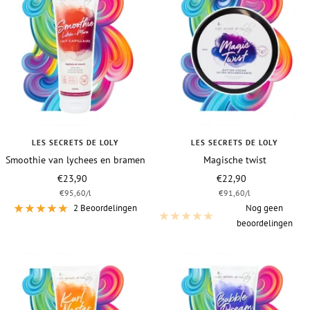
LES SECRETS DE LOLY
LES SECRETS DE LOLY
Smoothie van lychees en bramen
Magische twist
Vraagprijs
Vraagprijs
€23,90
€22,90
€95,60
/
l
€91,60
/
l
2 Beoordelingen
Nog geen
beoordelingen