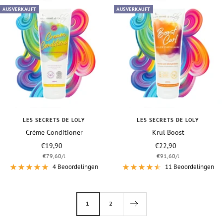
AUSVERKAUFT
AUSVERKAUFT
LES SECRETS DE LOLY
LES SECRETS DE LOLY
Crème Conditioner
Krul Boost
Vraagprijs
Vraagprijs
€19,90
€22,90
€79,60
/
l
€91,60
/
l
4 Beoordelingen
11 Beoordelingen
1
2