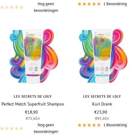
Nog geen
1 Beoordeling
beoordelingen
LES SECRETS DE LOLY
LES SECRETS DE LOLY
Perfect Match Superfruit Shampoo
Kurl Drank
Vraagprijs
Vraagprijs
€18,90
€23,90
€75,60
/
l
€95,60
/
l
Nog geen
1 Beoordeling
beoordelingen