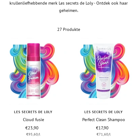
krullenliefhebbende merk Les secrets de Loly - Ontdek ook haar
geheimen.
27 Produkte
LES SECRETS DE LOLY
LES SECRETS DE LOLY
Cloud fusie
Perfect Clean Shampoo
Vraagprijs
Vraagprijs
€23,90
€17,90
€95,60
/
l
€71,60
/
l