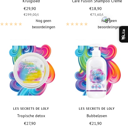
Krulgloed
Care Fusion Shampoo Crème
Vraagprijs
Vraagprijs
€29,90
€18,90
€299,00
/
l
€75,60
/
l
Nog geen
Nog geen
beoordelingen
beoordelingen
Lila
👋
LES SECRETS DE LOLY
LES SECRETS DE LOLY
Tropische detox
Bubbelzoen
Vraagprijs
Vraagprijs
€27,90
€21,90