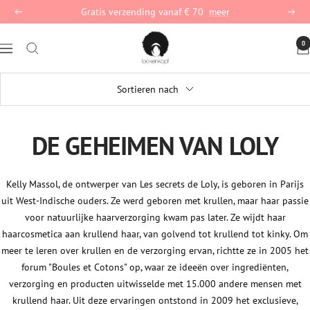
Direct
Gratis verzending vanaf € 70
meer
Terug
Vervo
naar
lockenkopf
de
0
Navigation
Deutschland
inhoud
Sortieren nach
DE GEHEIMEN VAN LOLY
Kelly Massol, de ontwerper van Les secrets de Loly, is geboren in Parijs
uit West-Indische ouders. Ze werd geboren met krullen, maar haar passie
voor natuurlijke haarverzorging kwam pas later. Ze wijdt haar
haarcosmetica aan krullend haar, van golvend tot krullend tot kinky. Om
meer te leren over krullen en de verzorging ervan, richtte ze in 2005 het
forum "Boules et Cotons" op, waar ze ideeën over ingrediënten,
verzorging en producten uitwisselde met 15.000 andere mensen met
krullend haar. Uit deze ervaringen ontstond in 2009 het exclusieve,