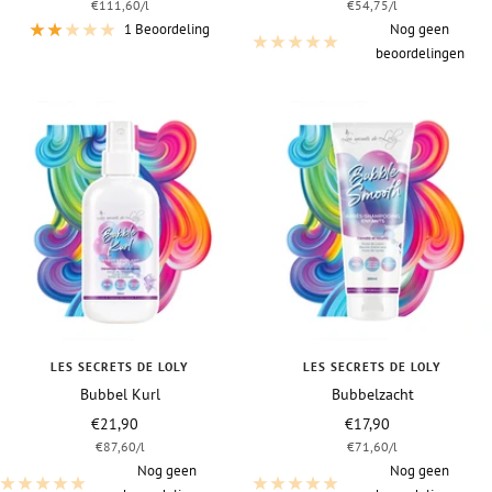
€111,60
/
l
€54,75
/
l
1 Beoordeling
Nog geen
beoordelingen
LES SECRETS DE LOLY
LES SECRETS DE LOLY
Bubbel Kurl
Bubbelzacht
Vraagprijs
Vraagprijs
€21,90
€17,90
€87,60
/
l
€71,60
/
l
Nog geen
Nog geen