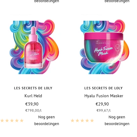
beoordelingen
beoordelingen
LES SECRETS DE LOLY
LES SECRETS DE LOLY
Kurl Held
Hyalu Fusion Masker
Vraagprijs
Vraagprijs
€39,90
€29,90
€798,00
/
l
€99,67
/
l
Nog geen
Nog geen
beoordelingen
beoordelingen