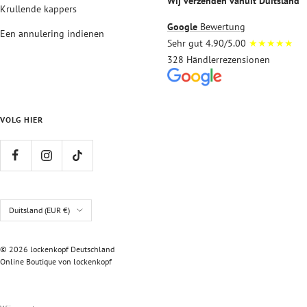
Wij verzenden vanuit Duitsland
Krullende kappers
Google
Bewertung
Een annulering indienen
Sehr gut 4.90/5.00
★★★★★
328 Händlerrezensionen
VOLG HIER
Land/regio
Duitsland (EUR €)
© 2026 lockenkopf Deutschland
Online Boutique von lockenkopf