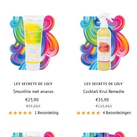
LES SECRETS DE LOLY
LES SECRETS DE LOLY
Smoothie met ananas
Cocktail Krul Remedie
Vraagprijs
Vraagprijs
€23,90
€35,90
€95,60
/
l
€110,46
/
l
1 Beoordeling
4 Beoordelingen