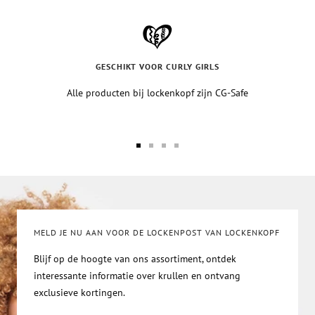
GESCHIKT VOOR CURLY GIRLS
Alle producten bij lockenkopf zijn CG-Safe
Ga
Ga
Ga
Ga
naar
naar
naar
naar
de
de
de
de
slide-
slide-
slide-
slide-
1
2
3
4
MELD JE NU AAN VOOR DE LOCKENPOST VAN LOCKENKOPF
Blijf op de hoogte van ons assortiment, ontdek
interessante informatie over krullen en ontvang
exclusieve kortingen.