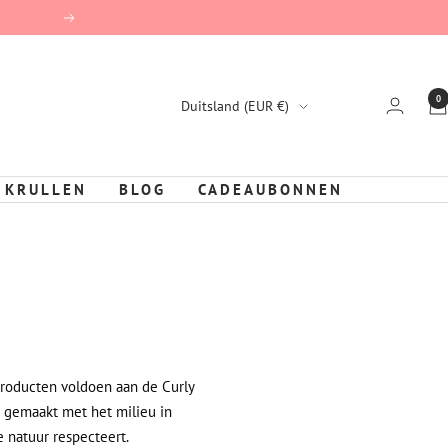
Vervolg
0
Land/Region
Duitsland (EUR €)
 KRULLEN
BLOG
CADEAUBONNEN
 producten voldoen aan de Curly
jn gemaakt met het milieu in
e natuur respecteert.