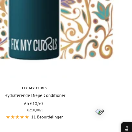
FIX MY CURLS
Hydraterende Diepe Conditioner
Vraagprijs
Ab €10,50
€210,00
/
l
11 Beoordelingen
Lila