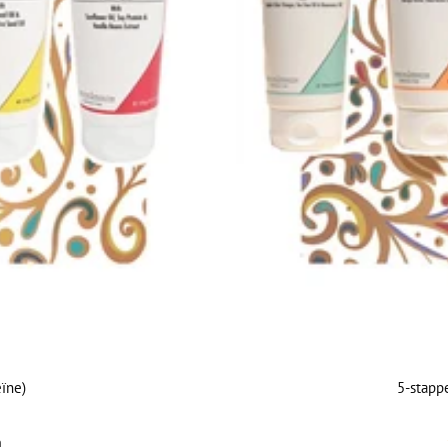
ïne)
5-stapp
n