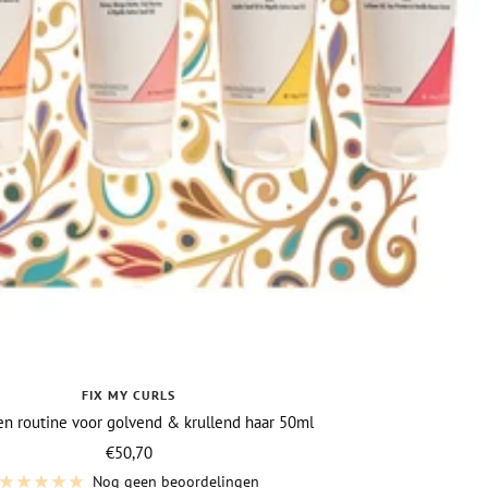
FIX MY CURLS
en routine voor golvend & krullend haar 50ml
Vraagprijs
€50,70
Nog geen beoordelingen