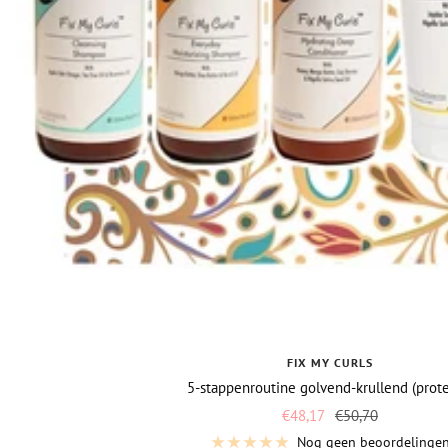
FIX MY CURLS
5-stappenroutine golvend-krullend (prote
Vraagprijs
Normale
€48,17
€50,70
prijs
Nog geen beoordelinge