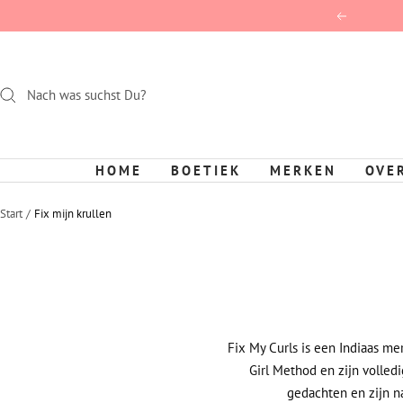
Direct
Terug
naar
de
inhoud
HOME
BOETIEK
MERKEN
OVE
Start
Fix mijn krullen
Fix My Curls is een Indiaas me
Girl Method en zijn volledi
gedachten en zijn na