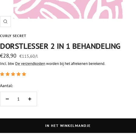
Zoom
CURLY SECRET
DORSTLESSER 2 IN 1 BEHANDELING
Vraagprijs
€28,90
€115,60
/
l
Incl. btw
De verzendkosten
worden bij het afrekenen berekend.
Aantal:
Hoeveelheid
Hoeveelheid
verminderen
verhogen
IN HET WINKELMANDJE