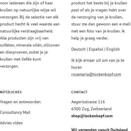
voor iedereen die zijn of haar
product het beste bij je krullen
krullen op natuurlijke wijze wil
past of als je vragen hebt over
verzorgen. Bij de selectie van elk
de verzorging van je krullen,
product hecht ik veel waarde aan
stuur me dan gewoon een e-mail
natuurlijke verdraagbaarheid.
met een foto van je krullen. Ik
Alle producten zijn vrij van
help je graag verder.
sulfaten, minerale oliën, siliconen
Deutsch | Español | English
en dierproeven, zodat je je
krullen met liefde kunt
Ik kijk ernaar uit om van je te
verzorgen.
horen
rosamaria@lockenkopf.com
NÜTZLICHES
CONTACT
Vragen en antwoorden
Aegerisstrasse 116
6300 Zug, Zwitserland
Consultancy Mail
shop@lockenkopf.com
Advies video
Wij verzenden vanuit Duitsland