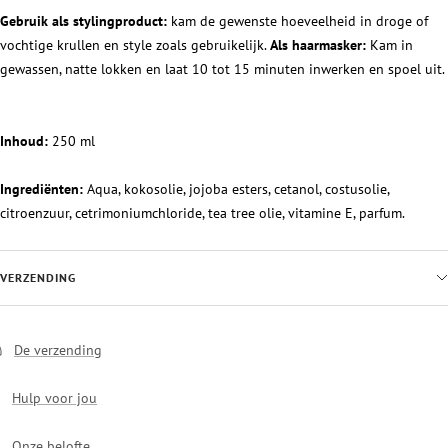
Gebruik als stylingproduct:
kam de gewenste hoeveelheid in droge of
vochtige krullen en style zoals gebruikelijk.
Als haarmasker:
Kam in
gewassen, natte lokken en laat 10 tot 15 minuten inwerken en spoel uit.
Inhoud:
250 ml
Ingrediënten:
Aqua, kokosolie, jojoba esters, cetanol, costusolie,
citroenzuur, cetrimoniumchloride, tea tree olie, vitamine E, parfum
.
VERZENDING
De verzending
Hulp voor jou
Onze belofte