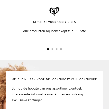
GESCHIKT VOOR CURLY GIRLS
Alle producten bij lockenkopf zijn CG-Safe
Ga
Ga
Ga
Ga
naar
naar
naar
naar
de
de
de
de
slide-
slide-
slide-
slide-
1
2
3
4
MELD JE NU AAN VOOR DE LOCKENPOST VAN LOCKENKOPF
Blijf op de hoogte van ons assortiment, ontdek
interessante informatie over krullen en ontvang
exclusieve kortingen.