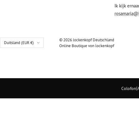
Ik kijk ernaa
rosamaria@
© 2026 lockenkopf Deutschland
Land/regio
Duitsland (EUR €)
Online Boutique von lockenkopf
|
Colofon