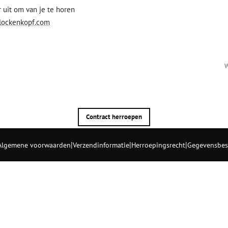
r uit om van je te horen
lockenkopf.com
W
Contract herroepen
|
|
|
Algemene voorwaarden
Verzendinformatie
Herroepingsrecht
Gegevensbes