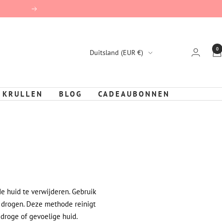
Vervolg
0
Land/Region
Duitsland (EUR €)
 KRULLEN
BLOG
CADEAUBONNEN
de huid te verwijderen. Gebruik
e drogen. Deze methode reinigt
 droge of gevoelige huid.