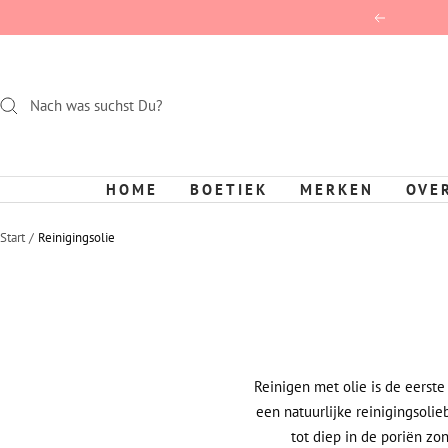
Direct
Terug
naar
de
inhoud
HOME
BOETIEK
MERKEN
OVE
Start
Reinigingsolie
Reinigen met olie is de eerste
een natuurlijke reinigingsoli
tot diep in de poriën zo