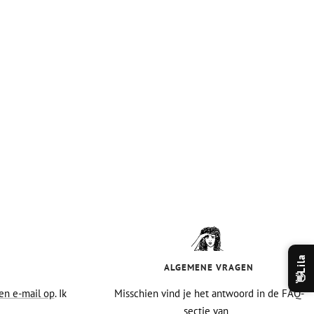
Lila
×
ALGEMENE VRAGEN
Hey 💜 Lila hier.
👋
en e-mail op
. Ik
Misschien vind je het antwoord in de FAQ-
sectie van