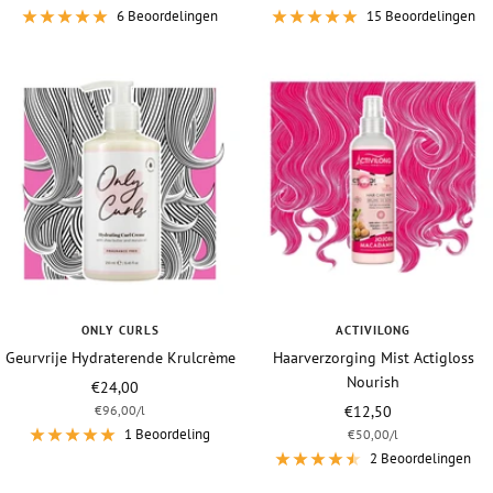
6 Beoordelingen
15 Beoordelingen
ONLY CURLS
ACTIVILONG
Geurvrije Hydraterende Krulcrème
Haarverzorging Mist Actigloss
Nourish
Vraagprijs
€24,00
Vraagprijs
€96,00
/
l
€12,50
1 Beoordeling
€50,00
/
l
2 Beoordelingen