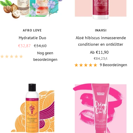
AFRO LOVE
INAHSI
Hydratatie Duo
Aloë hibiscus inmasserende
conditioner en ontklitter
Vraagprijs
Normale
€32,87
€34,60
Vraagprijs
Ab €11,90
prijs
Nog geen
€84,23
/
l
beoordelingen
9 Beoordelingen