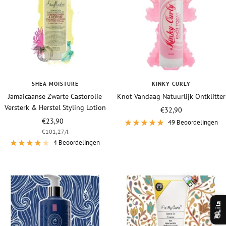
SHEA MOISTURE
KINKY CURLY
Jamaicaanse Zwarte Castorolie
Knot Vandaag Natuurlijk Ontklitter
Versterk & Herstel Styling Lotion
Vraagprijs
€32,90
Vraagprijs
€23,90
49 Beoordelingen
€101,27
/
l
4 Beoordelingen
Lila
👋