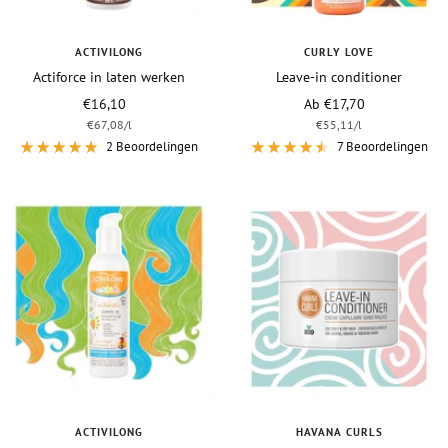
ACTIVILONG
CURLY LOVE
Actiforce in laten werken
Leave-in conditioner
Vraagprijs
Vraagprijs
€16,10
Ab €17,70
€67,08
/
l
€55,11
/
l
2 Beoordelingen
7 Beoordelingen
ACTIVILONG
HAVANA CURLS