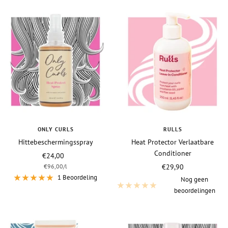
ONLY CURLS
RULLS
Hittebeschermingsspray
Heat Protector Verlaatbare
Conditioner
Vraagprijs
€24,00
Vraagprijs
€96,00
/
l
€29,90
1 Beoordeling
Nog geen
beoordelingen