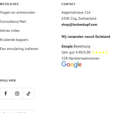
NÜTZLICHES
CONTACT
Vragen en antwoorden
Aegerisstrasse 116
6300 Zug, Zwitserland
Consultancy Mail
shop@lockenkopf.com
Advies video
Wij verzenden vanuit Duitsland
Krullende kappers
Google
Bewertung
Een annulering indienen
Sehr gut 4.90/5.00
★★★★★
328 Händlerrezensionen
VOLG HIER
Land/regio