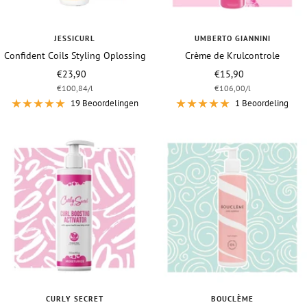
JESSICURL
UMBERTO GIANNINI
Confident Coils Styling Oplossing
Crème de Krulcontrole
Vraagprijs
Vraagprijs
€23,90
€15,90
€100,84
/
l
€106,00
/
l
19 Beoordelingen
1 Beoordeling
CURLY SECRET
BOUCLÈME