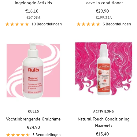
Ingeloogde Actikids
Leave-in conditioner
Vraagprijs
Vraagprijs
€16,10
€29,90
€67,08
/
l
€199,33
/
l
10 Beoordelingen
3 Beoordelingen
RULLS
ACTIVILONG
Vochtinbrengende Krulcrème
Natural Touch Conditioning
Haarmelk
Vraagprijs
€24,90
Vraagprijs
€13,40
3 Beoordelingen