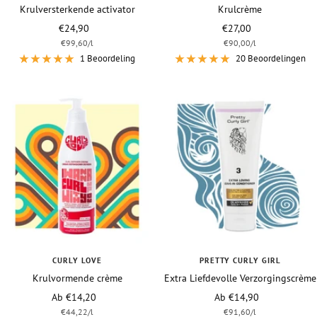
Krulversterkende activator
Krulcrème
Vraagprijs
Vraagprijs
€24,90
€27,00
€99,60
/
l
€90,00
/
l
1 Beoordeling
20 Beoordelingen
CURLY LOVE
PRETTY CURLY GIRL
Krulvormende crème
Extra Liefdevolle Verzorgingscrème
Vraagprijs
Vraagprijs
Ab €14,20
Ab €14,90
€44,22
/
l
€91,60
/
l