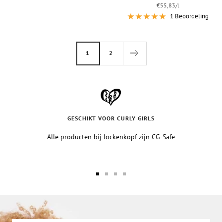
€55,83
/
l
1 Beoordeling
1
2
GESCHIKT VOOR CURLY GIRLS
Alle producten bij lockenkopf zijn CG-Safe
Ga
Ga
Ga
Ga
naar
naar
naar
naar
de
de
de
de
slide-
slide-
slide-
slide-