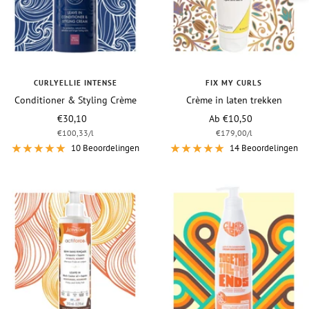
CURLYELLIE INTENSE
FIX MY CURLS
Conditioner & Styling Crème
Crème in laten trekken
Vraagprijs
Vraagprijs
€30,10
Ab €10,50
€100,33
/
l
€179,00
/
l
10 Beoordelingen
14 Beoordelingen