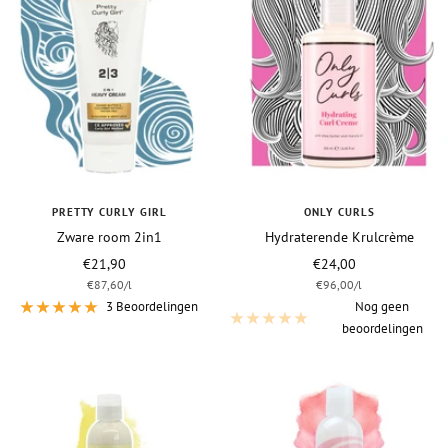
PRETTY CURLY GIRL
ONLY CURLS
Zware room 2in1
Hydraterende Krulcrème
Vraagprijs
Vraagprijs
€21,90
€24,00
€87,60
/
l
€96,00
/
l
3 Beoordelingen
Nog geen
beoordelingen