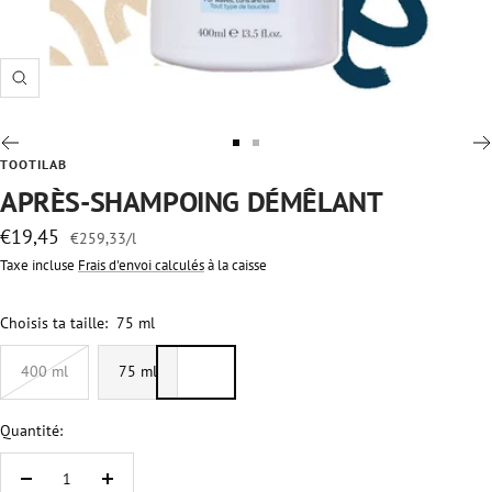
Zoom
Aller
Aller
TOOTILAB
au
au
APRÈS-SHAMPOING DÉMÊLANT
slide
slide
Prix
€19,45
1
2
€259,33
/
l
de
Taxe incluse
Frais d'envoi calculés
à la caisse
vente
Choisis ta taille:
75 ml
400 ml
75 ml
Quantité:
Réduire
Augmenter