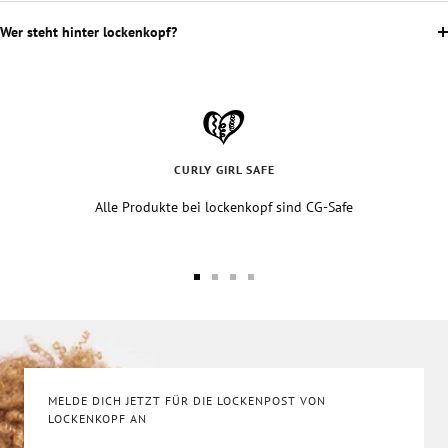
Wer steht hinter lockenkopf?
CURLY GIRL SAFE
Alle Produkte bei lockenkopf sind CG-Safe
Aller
Aller
Aller
Aller
au
au
au
au
slide
slide
slide
slide
1
2
3
4
MELDE DICH JETZT FÜR DIE LOCKENPOST VON
LOCKENKOPF AN