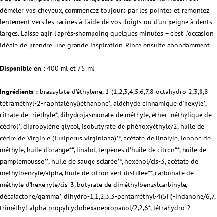
démêler vos cheveux, commencez toujours par les pointes et remontez
lentement vers les racines à l'aide de vos doigts ou d'un peigne à dents
larges. Laisse agir l'après-shampoing quelques minutes – c'est l'occasion
idéale de prendre une grande inspiration. Rince ensuite abondamment.
Disponible en :
400 ml et 75 ml
Ingrédients :
brassylate d'éthylène, 1-(1,2,3,4,5,6,7,8-octahydro-2,3,8,8-
tétraméthyl-2-naphtalényl)éthanone*, aldéhyde cinnamique d'hexyle*,
citrate de triéthyle*, dihydrojasmonate de méthyle, éther méthylique de
cédrol*, dipropylène glycol, isobutyrate de phénoxyéthyle/2, huile de
cèdre de Virginie (Juniperus virginiana)**, acétate de linalyle, ionone de
méthyle, huile d'orange**, linalol, terpènes d'huile de citron**, huile de
pamplemousse**, huile de sauge sclarée**, hexénol/cis-3, acétate de
méthylbenzyle/alpha, huile de citron vert distillée**, carbonate de
méthyle d'hexényle/cis-3, butyrate de diméthylbenzylcarbinyle,
décalactone/gamma*, dihydro-1,1,2,3,3-pentaméthyl-4(5H)-indanone/6,7,
triméthyl-alpha-propylcyclohexanepropanol/2,2,6*, tétrahydro-2-