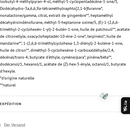
isobutyl-4-méthylpyran-4-ol, méthyl-5-cyclopentadécène-1-one/3,
Dodécahydro-3a,6,6,9a-tétraméthylnaphto[2,1-b]furanne*,
nonalactone/gamma, citral, extrait de gingembre**, heptaméthyl
décahydroindénofurane, méthyl-3-heptanone oxime/5, (E)-1-(2,6,6-
triméthyl-2-cyclohexén-1-yl)-2-butén-1-one, huile de patchouli**, acétate
de citronellyle, oxacycloheptadéc-10-ène-2-one*, terpinéol*, huile de
mandarine**, 1-(2,6,6-triméthylcyclohexa-1,3-diényl)-2-butène-1-one,
huile de citron**, diméthyl-3-cyclohexène-1-carboxaldéhyde/2,4,
décénal/trans-4, butyrate d'éthyle, cymène/para*, pinène/bêta**,
dodécanol/1, hexanol/1, acétate de (Z)-hex-3-ényle, octanol/1, butyrate
d'hexyle.
*d'origine naturelle
**naturel
Lila
EXPÉDITION
👋
Der Versand