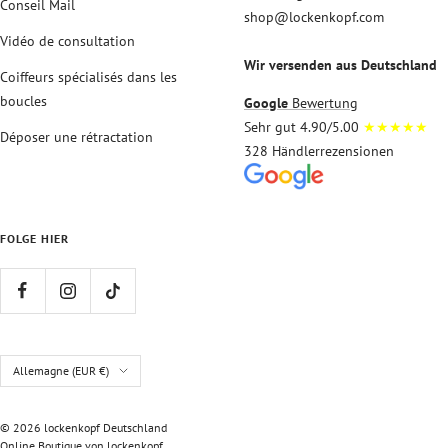
Conseil Mail
shop@lockenkopf.com
Vidéo de consultation
Wir versenden aus Deutschland
Coiffeurs spécialisés dans les
boucles
Google
Bewertung
Sehr gut 4.90/5.00
★★★★★
Déposer une rétractation
328 Händlerrezensionen
FOLGE HIER
Pays/région
Allemagne (EUR €)
© 2026 lockenkopf Deutschland
Online Boutique von lockenkopf