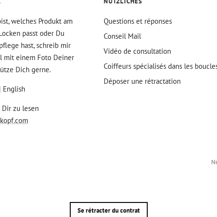
A
NÜTZLICHES
bist, welches Produkt am
Questions et réponses
Locken passt oder Du
Conseil Mail
flege hast, schreib mir
Vidéo de consultation
il mit einem Foto Deiner
Coiffeurs spécialisés dans les boucle
tütze Dich gerne.
Déposer une rétractation
| English
 Dir zu lesen
kopf.com
N
Se rétracter du contrat