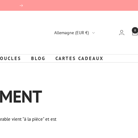
Suivant
0
Pays/région
Allemagne (EUR €)
BOUCLES
BLOG
CARTES CADEAUX
EMENT
rable vient "à la pièce" et est