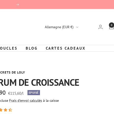
Suivant
0
Pays/région
Allemagne (EUR €)
BOUCLES
BLOG
CARTES CADEAUX
ECRETS DE LOLY
RUM DE CROISSANCE
,90
EPUISÉ
€115,60
/
l
ncluse
Frais d'envoi calculés
à la caisse
e