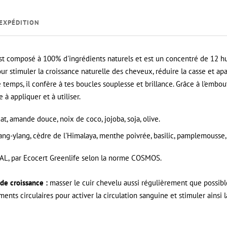
EXPÉDITION
st composé à 100% d'ingrédients naturels et est un concentré de 12 hu
ur stimuler la croissance naturelle des cheveux, réduire la casse et a
emps, il confère à tes boucles souplesse et brillance. Grâce à l'embout
 à appliquer et à utiliser.
at, amande douce, noix de coco, jojoba, soja, olive.
ylang-ylang, cèdre de l'Himalaya, menthe poivrée, basilic, pamplemousse,
L, par Ecocert Greenlife selon la norme COSMOS.
de croissance :
masser le cuir chevelu aussi régulièrement que possibl
nts circulaires pour activer la circulation sanguine et stimuler ainsi l