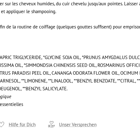
r sur les cheveux humides, du cuir chevelu jusqu'aux pointes. Laisser
 et appliquer le shampooing.
a fin de la routine de coiffage (quelques gouttes suffisent) pour empris
APRIC TRIGLYCERIDE, *GLYCINE SOJA OIL, *PRUNUS AMYGDALUS DULC
TISSIMA OIL, *SIMMONDSIA CHINENSIS SEED OIL, ROSMARINUS OFFICI
CITRUS PARADISI PEEL OIL, CANANGA ODORATA FLOWER OIL, OCIMUM
FARNESOL, **LIMONENE, **LINALOOL, **BENZYL BENZOATE, **CITRAL, *
OEUGENOL, **BENZYL SALICYLATE.
logique
 essentielles
Hilfe für Dich
Unser Versprechen