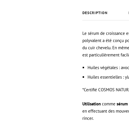
DESCRIPTION
Le sérum de croissance e
polyvalent a été conçu po
du cuir chevelu. En même t
est particulièrement facile
Huiles végétales : avoc
Huiles essentielles : 
*Certifié COSMOS NATURA
Utilisation
comme
sérum 
en effectuant des mouveme
rincer.