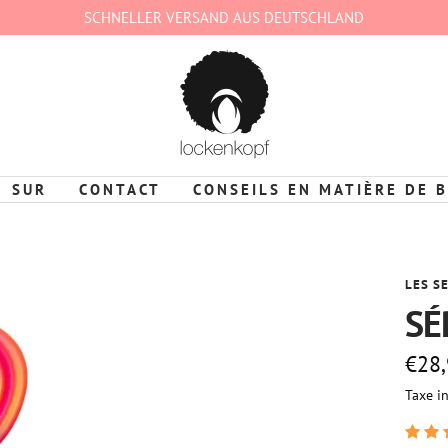
SCHNELLER VERSAND AUS DEUTSCHLAND
lockenkopf
Deutschland
SUR
CONTACT
CONSEILS EN MATIÈRE DE 
LES S
SÉ
Prix
€28
Taxe i
de
vent