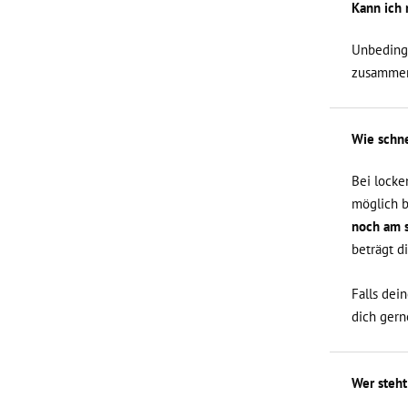
Kann ich 
Unbedingt
zusammen
Wie schne
Bei locke
möglich b
noch am s
beträgt d
Falls dei
dich gern
Wer steht