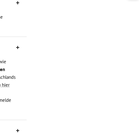
ne
 wie
den
schlands
u
hier
 melde