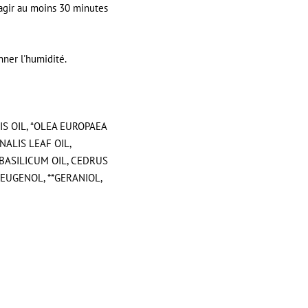
 agir au moins 30 minutes
onner l'humidité.
IS OIL, *OLEA EUROPAEA
NALIS LEAF OIL,
 BASILICUM OIL, CEDRUS
*EUGENOL, **GERANIOL,