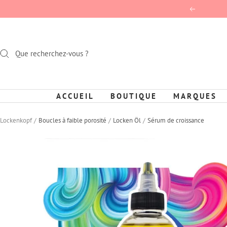
Passer
Précédent
au
contenu
ACCUEIL
BOUTIQUE
MARQUES
Lockenkopf
Boucles à faible porosité
Locken Öl
Sérum de croissance