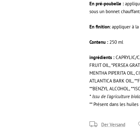
En pré-poubelle :
applique
sous un bonnet chauffant
En finition
: appliquer à l
Contenu :
250 ml
ingrédients :
CAPRYLIC/C
FRUIT OIL, *PERSEA GRA
MENTHA PIPERITA OIL, 
ATLANTICA BARK OIL, **
**BENZYL ALCOHOL, **IS
* Issu de l'agriculture bio
** Présent dans les huiles
Der Versand