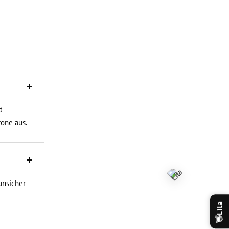
d
rone aus.
unsicher
Lila
👋