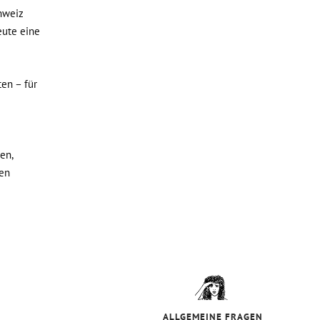
hweiz
eute eine
en – für
en,
nen
E
ALLGEMEINE FRAGEN