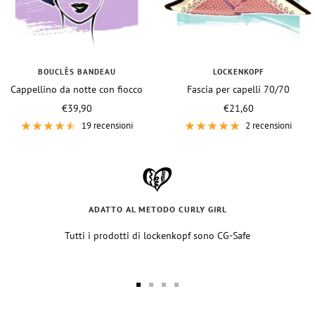
BOUCLÈS BANDEAU
LOCKENKOPF
Cappellino da notte con fiocco
Fascia per capelli 70/70
Prezzo
Prezzo
€39,90
€21,60
di
di
19 recensioni
2 recensioni
vendita
vendita
ADATTO AL METODO CURLY GIRL
Tutti i prodotti di lockenkopf sono CG-Safe
Vai
Vai
Vai
Vai
alla
alla
alla
alla