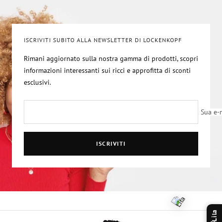
slide
slide
slide
slide
1
2
3
4
ISCRIVITI SUBITO ALLA NEWSLETTER DI LOCKENKOPF
Rimani aggiornato sulla nostra gamma di prodotti, scopri
informazioni interessanti sui ricci e approfitta di sconti
esclusivi.
Sua e-
ISCRIVITI
Lila