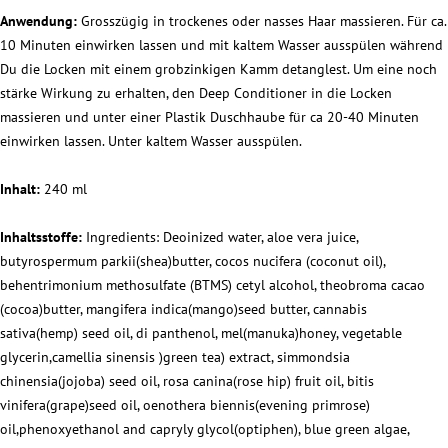
Anwendung:
Grosszügig in trockenes oder nasses Haar massieren. Für ca.
10 Minuten einwirken lassen und mit kaltem Wasser ausspülen während
Du die Locken mit einem grobzinkigen Kamm detanglest. Um eine noch
stärke Wirkung zu erhalten, den Deep Conditioner in die Locken
massieren und unter einer Plastik Duschhaube für ca 20-40 Minuten
einwirken lassen. Unter kaltem Wasser ausspülen.
Inhalt:
240 ml
Inhaltsstoffe:
Ingredients: Deoinized water, aloe vera juice,
butyrospermum parkii(shea)butter, cocos nucifera (coconut oil),
behentrimonium methosulfate (BTMS) cetyl alcohol, theobroma cacao
(cocoa)butter, mangifera indica(mango)seed butter, cannabis
sativa(hemp) seed oil, di panthenol, mel(manuka)honey, vegetable
glycerin,camellia sinensis )green tea) extract, simmondsia
chinensia(jojoba) seed oil, rosa canina(rose hip) fruit oil, bitis
vinifera(grape)seed oil, oenothera biennis(evening primrose)
oil,phenoxyethanol and capryly glycol(optiphen), blue green algae,