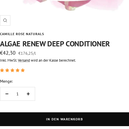
Zoom
CAMILLE ROSE NATURALS
ALGAE RENEW DEEP CONDITIONER
Angebotspreis
€42,30
€176,25
/
l
Inkl. MwSt.
Versand
wird an der Kasse berechnet.
Menge:
Menge
Menge
verringern
erhöhen
IN DEN WARENKORB