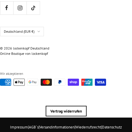
Land/Region
Deutschland (EUR €)
© 2026 lockenkopf Deutschland
Online Boutique von lockenkopf
Wir akzeptieren
Vertrag widerrufen
|
|
|
|
Impressum
AGB`s
Versandinformationen
Wiederrufsrecht
Datenschutz