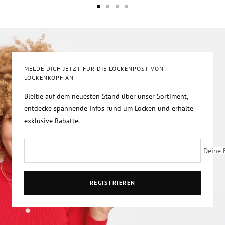
Zur
Zur
Zur
Zur
Slide
Slide
Slide
Slide
1
2
3
4
gehen
gehen
gehen
gehen
MELDE DICH JETZT FÜR DIE LOCKENPOST VON
LOCKENKOPF AN
Bleibe auf dem neuesten Stand über unser Sortiment,
entdecke spannende Infos rund um Locken und erhalte
exklusive Rabatte.
Deine 
REGISTRIEREN