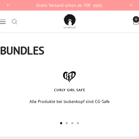
Direkt
Gratis Versand schon ab 70€
mehr
Zurück
Weite
zum
lockenkopf
Inhalt
0
Navigation
Deutschland
BUNDLES
CURLY GIRL SAFE
Alle Produkte bei lockenkopf sind CG-Safe
Zur
Zur
Zur
Zur
Slide
Slide
Slide
Slide