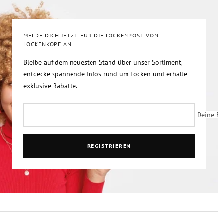
1
2
3
4
gehen
gehen
gehen
gehen
MELDE DICH JETZT FÜR DIE LOCKENPOST VON
LOCKENKOPF AN
Bleibe auf dem neuesten Stand über unser Sortiment,
entdecke spannende Infos rund um Locken und erhalte
exklusive Rabatte.
Deine 
REGISTRIEREN